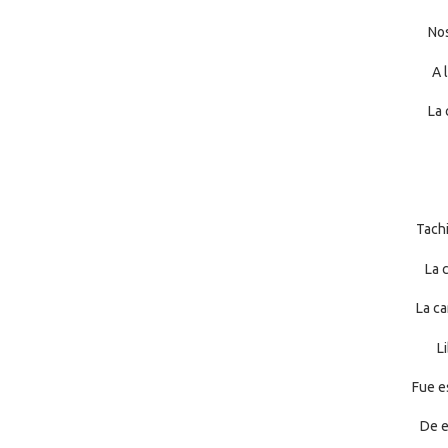
Nos
A 
La 
Tachi
La 
La ca
L
Fue e
De e