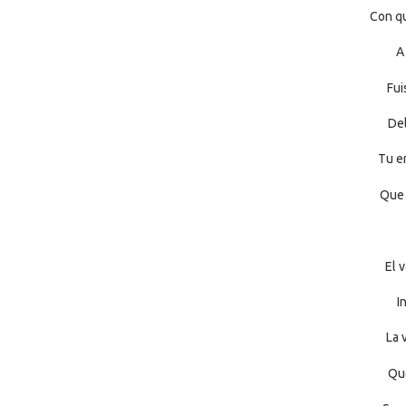
Con qu
A
Fui
Del
Tu e
Que 
El 
I
La 
Que