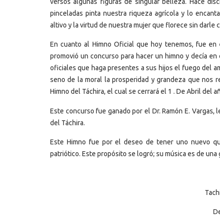
versos algunas figuras de singular belleza. Hace di
pinceladas pinta nuestra riqueza agrícola y lo encanta
altivo y la virtud de nuestra mujer que florece sin darle c
En cuanto al Himno Oficial que hoy tenemos, fue en
promovió un concurso para hacer un himno y decía en 
oficiales que haga presentes a sus hijos el fuego del a
seno de la moral la prosperidad y grandeza que nos r
Himno del Táchira, el cual se cerrará el 1 . De Abril del a
Este concurso fue ganado por el Dr. Ramón E. Vargas, le
del Táchira.
Este Himno fue por el deseo de tener uno nuevo que
patriótico. Este propósito se logró; su música es de una
Tach
De