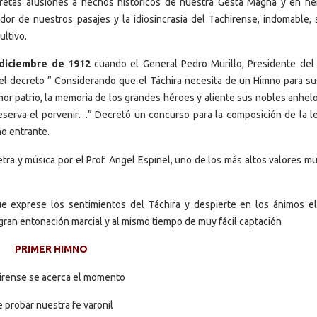
scretas alusiones a hechos históricos de nuestra Gesta Magna y en h
dor de nuestros pasajes y la idiosincrasia del Tachirense, indomable, 
ultivo.
diciembre de 1912
cuando el General Pedro Murillo, Presidente del
el decreto ” Considerando que el Táchira necesita de un Himno para su
mor patrio, la memoria de los grandes héroes y aliente sus nobles anhel
eserva el porvenir…” Decretó un concurso para la composición de la le
ño entrante.
tra y música por el Prof. Angel Espinel, uno de los más altos valores m
 exprese los sentimientos del Táchira y despierte en los ánimos el
 gran entonación marcial y al mismo tiempo de muy fácil captación
PRIMER HIMNO
irense se acerca el momento
 probar nuestra fe varonil