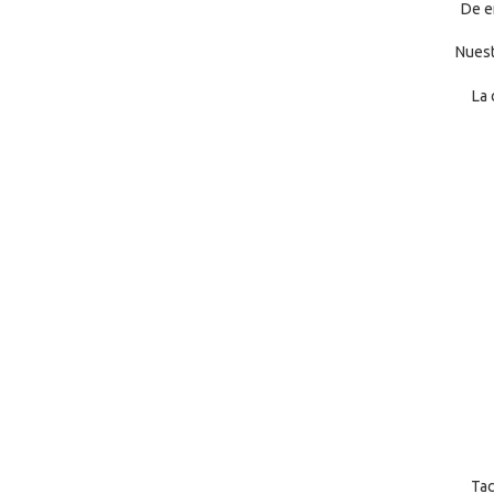
De e
Nuest
La 
Tac