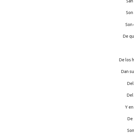
San 
Son 
Son 
De qu
De los h
Dan su
Del
Del
Y en
De 
Son