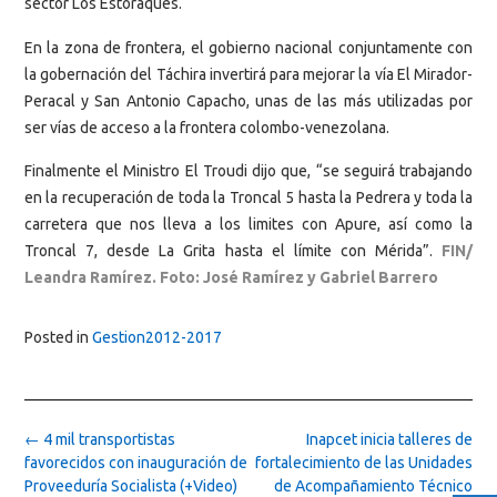
sector Los Estoraques.
En la zona de frontera, el gobierno nacional conjuntamente con
la gobernación del Táchira invertirá para mejorar la vía El Mirador-
Peracal y San Antonio Capacho, unas de las más utilizadas por
ser vías de acceso a la frontera colombo-venezolana.
Finalmente el Ministro El Troudi dijo que, “se seguirá trabajando
en la recuperación de toda la Troncal 5 hasta la Pedrera y toda la
carretera que nos lleva a los limites con Apure, así como la
Troncal 7, desde La Grita hasta el límite con Mérida”.
FIN/
Leandra Ramírez. Foto: José Ramírez y Gabriel Barrero
Posted in
Gestion2012-2017
Post
←
4 mil transportistas
Inapcet inicia talleres de
navigation
favorecidos con inauguración de
fortalecimiento de las Unidades
Proveeduría Socialista (+Video)
de Acompañamiento Técnico