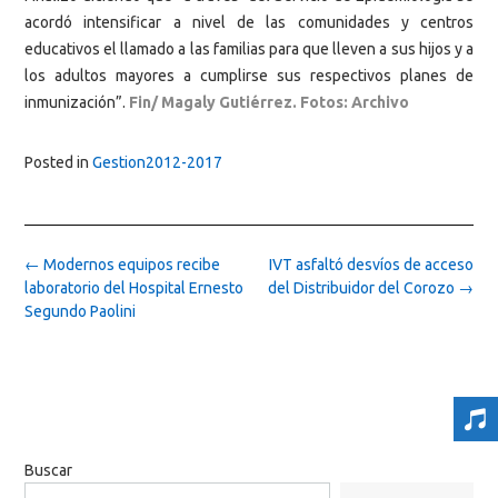
acordó intensificar a nivel de las comunidades y centros
educativos el llamado a las familias para que lleven a sus hijos y a
los adultos mayores a cumplirse sus respectivos planes de
inmunización”.
Fin/ Magaly Gutiérrez. Fotos: Archivo
Posted in
Gestion2012-2017
Post
←
Modernos equipos recibe
IVT asfaltó desvíos de acceso
navigation
laboratorio del Hospital Ernesto
del Distribuidor del Corozo
→
Segundo Paolini
Buscar