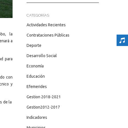
CATEGORÍAS
Actividades Recientes
obo, la
Contrataciones Públicas
renará a
Deporte
Desarrollo Social
ad para
Economía
Educación
ndo con
cnico y
Efemerides
Gestion 2018-2021
es de la
Gestion2012-2017
Indicadores
Municipios