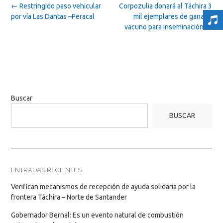
Post
←
Restringido paso vehicular
Corpozulia donará al Táchira 3
navigation
por vía Las Dantas –Peracal
mil ejemplares de ganado
vacuno para inseminación
→
Buscar
BUSCAR
ENTRADAS RECIENTES
Verifican mecanismos de recepción de ayuda solidaria por la
frontera Táchira – Norte de Santander
Gobernador Bernal: Es un evento natural de combustión