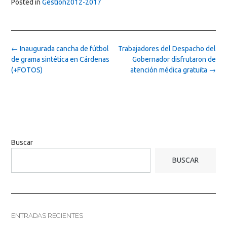
Posted in
Gestion2012-2017
Post
←
Inaugurada cancha de fútbol
Trabajadores del Despacho del
navigation
de grama sintética en Cárdenas
Gobernador disfrutaron de
(+FOTOS)
atención médica gratuita
→
Buscar
BUSCAR
ENTRADAS RECIENTES