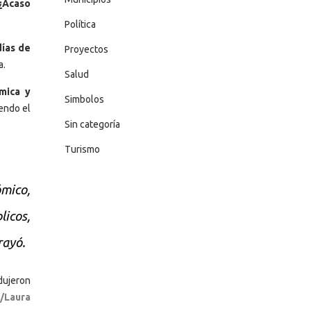
 ¿Acaso
Política
días de
Proyectos
a.
Salud
mica y
Simbolos
endo el
Sin categoría
Turismo
ómico,
licos,
rayó.
dujeron
/Laura