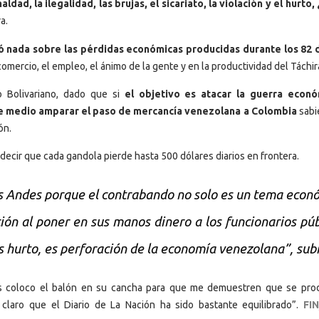
ldad, la ilegalidad, las brujas, el sicariato, la violación y el hurto,
a.
ó nada sobre las pérdidas económicas producidas durante los 82 
comercio, el empleo, el ánimo de la gente y en la productividad del Táchir
 Bolivariano, dado que si
el objetivo es atacar la guerra econó
ste medio amparar el paso de mercancía venezolana a Colombia
sabi
ón.
decir que cada gandola pierde hasta 500 dólares diarios en frontera.
s Andes porque el contrabando no solo es un tema econ
ción al poner en sus manos dinero a los funcionarios púb
 es hurto, es perforación de la economía venezolana”, sub
es coloco el balón en su cancha para que me demuestren que se pro
claro que el Diario de La Nación ha sido bastante equilibrado”.
FIN