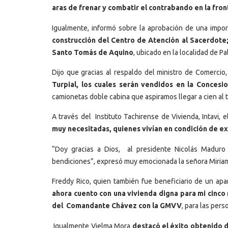
aras de frenar y combatir el contrabando en la fron
Igualmente, informó sobre la aprobación de una impor
construcción del Centro de Atención al Sacerdote;
Santo Tomás de Aquino
, ubicado en la localidad de P
Dijo que gracias al respaldo del ministro de Comercio
Turpial, los cuales serán vendidos en la Concesio
camionetas doble cabina que aspiramos llegar a cien al t
A través del Instituto Tachirense de Vivienda, Intavi,
muy necesitadas, quienes vivían en condición de 
“Doy gracias a Dios, al presidente Nicolás Maduro 
bendiciones”, expresó muy emocionada la señora Miria
Freddy Rico, quien también fue beneficiario de un ap
ahora cuento con una vivienda digna para mi cinco 
del Comandante Chávez con la GMVV
, para las per
Igualmente Vielma Mora
destacó el éxito obtenido d