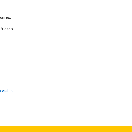
vares.
 fueron
 vial
→