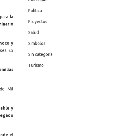
Política
 para
la
Proyectos
minario
Salud
inoco y
Simbolos
eses 25
Sin categoría
Turismo
amilias
do. Mil
rable y
 legado
onde el