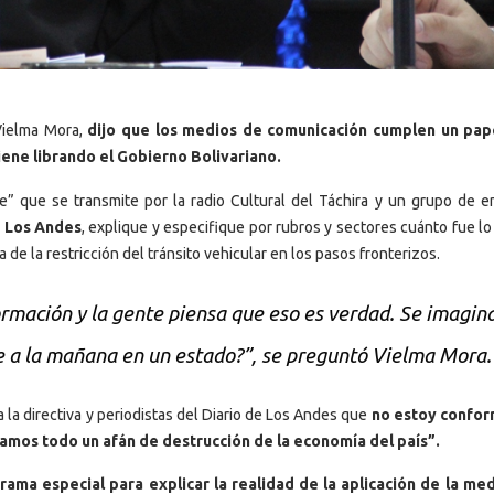
 Vielma Mora,
dijo que los medios de comunicación cumplen un pap
iene librando el Gobierno Bolivariano.
 que se transmite por la radio Cultural del Táchira y un grupo de e
e Los Andes
, explique y especifique por rubros y sectores cuánto fue l
 de la restricción del tránsito vehicular en los pasos fronterizos.
mación y la gente piensa que eso es verdad. Se imagina
he a la mañana en un estado?”, se preguntó Vielma Mora.
 la directiva y periodistas del Diario de Los Andes que
no estoy confor
amos todo un afán de destrucción de la economía del país”.
ama especial para explicar la realidad de la aplicación de la me