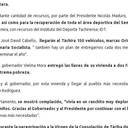
tera.
tante cantidad de recursos, por parte del Presidente Nicolás Maduro,
 así como para la recuperación de toda el área deportiva del Se
almira, con recursos del Instituto del Deporte Tachirense, IDT.
, José David Cabello,
llegarán al Táchira 150 vehículos, marcas Or
naria Socialista
, “ también hay un plan de entregarnos cada dos m
erminar el año”.
 el gobernador Vielma Mora
entregó las llaves de su vivienda a dos f
extrema pobreza.
y al gobernador, por esta vivienda y llegar al pueblo más necesita
m Rodríguez.
artamento,
se mostró complacido, “vivía en un ranchito muy deplo
niños. Gracias al Gobernador y al Presidente por continuar con el
sonas más necesitadas”.
urante la peregrinación a la Virgen de la Consolación de Táriba d