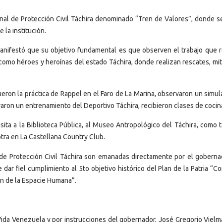
nal de Protección Civil Táchira denominado “Tren de Valores”, donde s
 la institución.
manifestó que su objetivo fundamental es que observen el trabajo que r
omo héroes y heroínas del estado Táchira, donde realizan rescates, mit
fueron la práctica de Rappel en el Faro de La Marina, observaron un simu
aron un entrenamiento del Deportivo Táchira, recibieron clases de cocin
visita a la Biblioteca Pública, al Museo Antropológico del Táchira, como
tra en La Castellana Country Club.
l de Protección Civil Táchira son emanadas directamente por el goberna
ar fiel cumplimiento al 5to objetivo histórico del Plan de la Patria “Co
ión de la Espacie Humana”.
 Vida Venezuela y por instrucciones del gobernador, José Gregorio Vielm