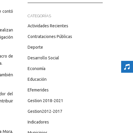
e contó
CATEGORÍAS
Actividades Recientes
ealizan
Contrataciones Públicas
igación
Deporte
lacro de
Desarrollo Social
a.
Economía
 también
Educación
Efemerides
dor del
Gestion 2018-2021
ntribuir
Gestion2012-2017
Indicadores
a Mora,
Municipios