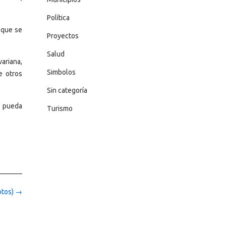
Política
s que se
Proyectos
Salud
variana,
Simbolos
e otros
Sin categoría
s pueda
Turismo
.
otos)
→