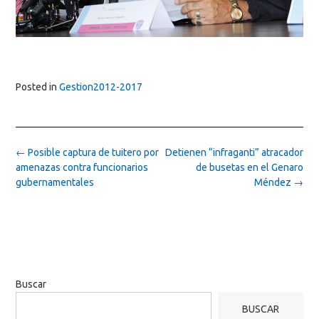
Posted in
Gestion2012-2017
Post
←
Posible captura de tuitero por
Detienen “infraganti” atracador
navigation
amenazas contra funcionarios
de busetas en el Genaro
gubernamentales
Méndez
→
Buscar
BUSCAR