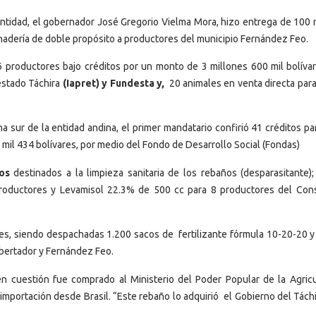
 entidad, el gobernador José Gregorio Vielma Mora, hizo entrega de 100 
nadería de doble propósito a productores del municipio Fernández Feo.
 productores bajo créditos por un monto de 3 millones 600 mil bolívar
estado Táchira
(Iapret) y Fundesta y,
20 animales en venta directa para
ona sur de la entidad andina, el primer mandatario confirió
41 créditos pa
il 434 bolívares, por medio del Fondo de Desarrollo Social (Fondas)
os
destinados a la limpieza sanitaria de los rebaños (desparasitante);
roductores y Levamisol 22.3% de 500 cc para 8 productores del Con
ntes, siendo despachadas 1.200 sacos de fertilizante fórmula 10-20-20 y
ibertador y Fernández Feo.
en cuestión fue comprado al Ministerio del Poder Popular de la Agricu
la importación desde Brasil. “Este rebaño lo adquirió el Gobierno del Tách