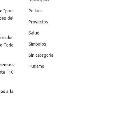
Política
e “para
des del
Proyectos
Salud
rnador.
Simbolos
ro-Todo
Sin categoría
irenses
Turismo
enta 10
os a la