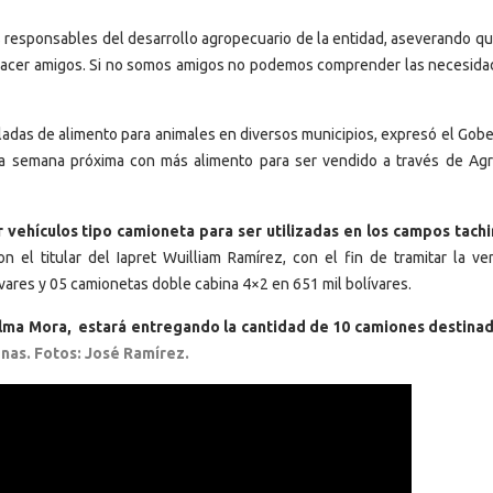
s responsables del desarrollo agropecuario de la entidad, aseverando qu
e hacer amigos. Si no somos amigos no podemos comprender las necesida
ladas de alimento para animales en diversos municipios, expresó el Gobe
ta semana próxima con más alimento para ser vendido a través de Ag
 vehículos tipo camioneta para ser utilizadas en los campos tach
on el titular del Iapret Wuilliam Ramírez, con el fin de tramitar la v
vares y 05 camionetas doble cabina 4×2 en 651 mil bolívares.
lma Mora, estará entregando la cantidad de 10 camiones destinad
enas. Fotos: José Ramírez.