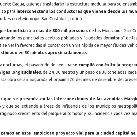
 Puente Cagua, quienes trasladarán la estructura modular para su ensamb
sito
para
interconectar a los conductores que vienen desde los mun
rbes en el Municipio San Cristóbal”, refirió.
 que
beneficiará a más de 800 mil personas
de los Municipios San Cri
arcando los principales centros poblados y “ciudades dormitorio” de la
s se verán favorecidas al contar con un vía rápida de mayor fluidez vehic
 estimado en 30 minutos aproximadamente.
 y nocturnas, el pasado fin de semana
se cumplió con éxito la progr
 vigas longitudinales
, de 24. 30 metros y un peso de 30 toneladas cada 
esta obra será inaugurada el próximo 20 del mes de diciembre del prese
ular que se presenta en las interconexiones de las avenidas Margi
e
y que se extiende a áreas de influencia de los municipios metropoli
rtiginoso crecimiento del parque automotor y su incidencia cada vez ma
zamos en este ambicioso proyecto vial para la ciudad capitalina