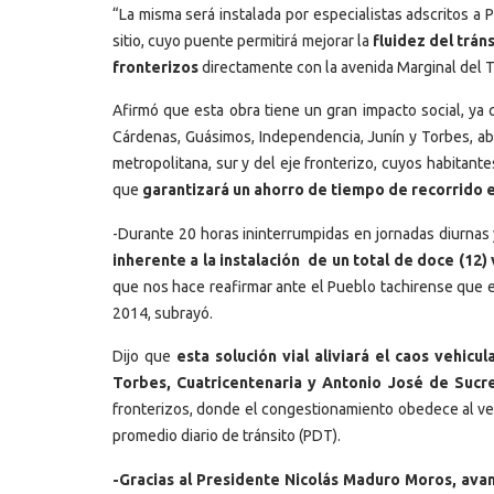
“La misma será instalada por especialistas adscritos a
sitio, cuyo puente permitirá mejorar la
fluidez del trán
fronterizos
directamente con la avenida Marginal del To
Afirmó que esta obra tiene un gran impacto social, ya
Cárdenas, Guásimos, Independencia, Junín y Torbes, ab
metropolitana, sur y del eje fronterizo, cuyos habitante
que
garantizará un ahorro de tiempo de recorrido
-Durante 20 horas ininterrumpidas en jornadas diurnas
inherente a la instalación de un total de doce (12)
que nos hace reafirmar ante el Pueblo tachirense que 
2014, subrayó.
Dijo que
esta solución vial aliviará el caos vehic
Torbes, Cuatricentenaria y Antonio José de Sucr
fronterizos, donde el congestionamiento obedece al ve
promedio diario de tránsito (PDT).
-Gracias al Presidente Nicolás Maduro Moros, avan