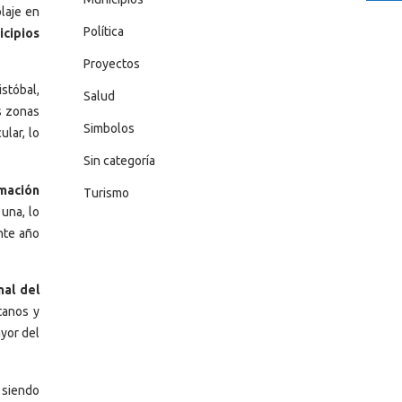
laje en
Política
icipios
Proyectos
stóbal,
Salud
s zonas
Simbolos
ular, lo
Sin categoría
amación
Turismo
una, lo
nte año
nal del
tanos y
yor del
, siendo