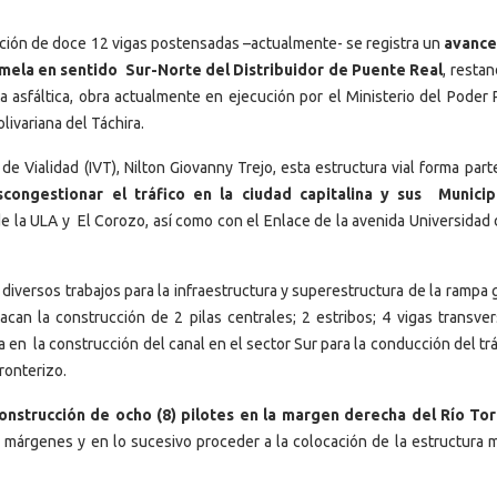
cación de doce 12 vigas postensadas –actualmente- se registra un
avance 
emela en sentido Sur-Norte del Distribuidor de Puente Real
, resta
ta asfáltica, obra actualmente en ejecución por el Ministerio del Poder 
livariana del Táchira.
 de Vialidad (IVT), Nilton Giovanny Trejo, esta estructura vial forma par
congestionar el tráfico en la ciudad capitalina y sus Municip
 de la ULA y El Corozo, así como con el Enlace de la avenida Universidad
diversos trabajos para la infraestructura y superestructura de la rampa
can la construcción de 2 pilas centrales; 2 estribos; 4 vigas transver
en la construcción del canal en el sector Sur para la conducción del tr
fronterizo.
onstrucción de ocho (8) pilotes en la margen derecha del Río To
 márgenes y en lo sucesivo proceder a la colocación de la estructura m