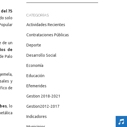
del 75
CATEGORÍAS
ndo solo
Actividades Recientes
Popular
Contrataciones Públicas
te de un
Deporte
ios de
Desarrollo Social
 de Palo
Economía
 gemela,
Educación
sales y
Efemerides
áfico de
Gestion 2018-2021
rbes
, lo
Gestion2012-2017
etálica
Indicadores
Municipios