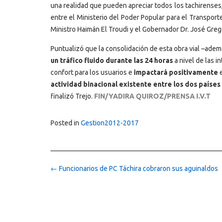
una realidad que pueden apreciar todos los tachirenses,
entre el Ministerio del Poder Popular para el Transporte
Ministro Haimán El Troudi y el Gobernador Dr. José Grego
Puntualizó que la consolidación de esta obra vial –adem
un tráfico fluido durante las 24 horas
a nivel de las 
confort para los usuarios e
impactará positivamente
e
actividad binacional existente entre los dos paíse
finalizó Trejo.
FIN/YADIRA QUIROZ/PRENSA I.V.T
Posted in
Gestion2012-2017
Post
←
Funcionarios de PC Táchira cobraron sus aguinaldos
navigation