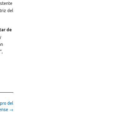
xistente
triz del
tar de
y
an
”,
 pro del
rense
→