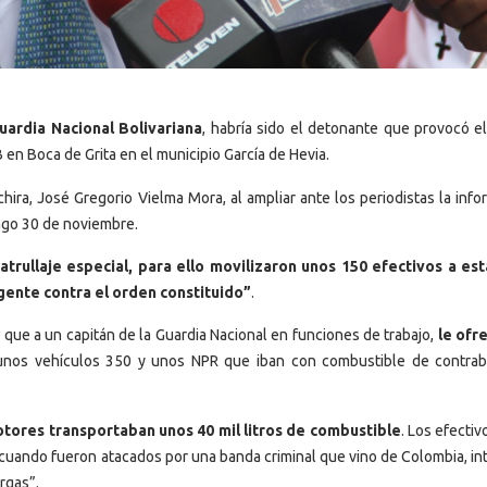
uardia Nacional Bolivariana
, habría sido el detonante que provocó e
 en Boca de Grita en el municipio García de Hevia.
hira, José Gregorio Vielma Mora, al ampliar ante los periodistas la inf
ngo 30 de noviembre.
atrullaje especial, para ello movilizaron unos 150 efectivos a es
 gente contra el orden constituido”
.
s que a un capitán de la Guardia Nacional en funciones de trabajo,
le ofr
unos vehículos 350 y unos NPR que iban con combustible de contra
tores transportaban unos 40 mil litros de combustible
. Los efectiv
o cuando fueron atacados por una banda criminal que vino de Colombia, i
rgas”.