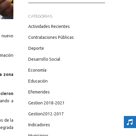
CATEGORÍAS
Actividades Recientes
l nuevo
Contrataciones Públicas
Deporte
ormación
Desarrollo Social
Economía
ta zona
Educación
Efemerides
ecieron
bando a
Gestion 2018-2021
Gestion2012-2017
os de la
Indicadores
ntegrada
Municipios