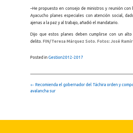
–He propuesto en consejo de ministros y reunión con l
Ayacucho planes especiales con atención social, da
ajenas a la paz y al trabajo, añadió el mandatario.
Dijo que estos planes deben cumplirse con un alto 
delito.
FIN/Teresa Márquez Soto. Fotos: José Ramír
Posted in
Gestion2012-2017
Post
←
Recomienda el gobernador del Táchira orden y compo
navigation
avalancha sur