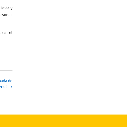
Hevia y
ersonas
izar el
nada de
ercal
→