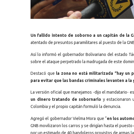
Un fallido intento de soborno a un capitán de la G
atentado de presuntos paramilitares al puesto de la GNB
Así lo informó el gobernador Bolivariano del estado Tác
sobre el ataque perpetrado la madrugada de este domi
Destacó que
la zona no está militarizada “hay un p
para evitar que las bandas criminales levanten a la
La versión oficial que manejamos -dijo el mandatario- e
un dinero tratando de sobornarlo
y estacionaron 
Colombia y el propio capitán formuló la denuncia.
Agregó el gobernador Vielma Mora que “
en los automo
GNB movilizaron los carros y se dirigían hasta el puest
por un estimado de 40 bandoleros provistos de armas la