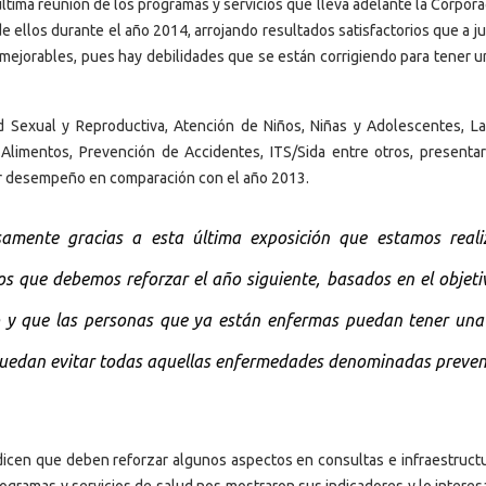
ltima reunión de los programas y servicios que lleva adelante la Corpor
 ellos durante el año 2014, arrojando resultados satisfactorios que a ju
mejorables, pues hay debilidades que se están corrigiendo para tener u
Sexual y Reproductiva, Atención de Niños, Niñas y Adolescentes, La
 Alimentos, Prevención de Accidentes, ITS/Sida entre otros, presenta
or desempeño en comparación con el año 2013.
samente gracias a esta última exposición que estamos reali
s que debemos reforzar el año siguiente, basados en el objeti
o y que las personas que ya están enfermas puedan tener una
puedan evitar todas aquellas enfermedades denominadas preveni
dicen que deben reforzar algunos aspectos en consultas e infraestructu
rogramas y servicios de salud nos mostraron sus indicadores y lo interes