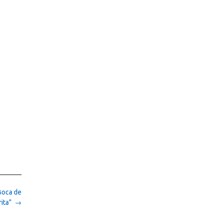
Boca de
rita”
→