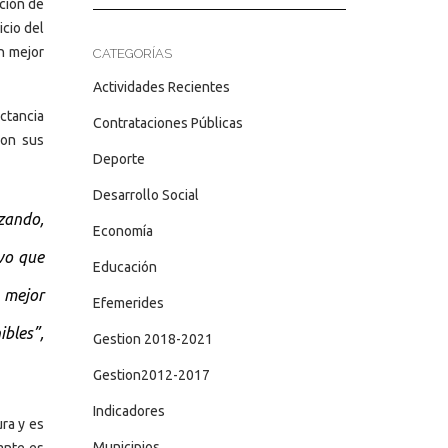
ación de
icio del
n mejor
CATEGORÍAS
Actividades Recientes
ctancia
Contrataciones Públicas
ron sus
Deporte
Desarrollo Social
zando,
Economía
vo que
Educación
 mejor
Efemerides
bles”,
Gestion 2018-2021
Gestion2012-2017
Indicadores
ra y es
Municipios
ante es