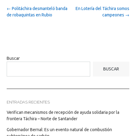
Post
←
Politáchira desmanteló banda
En Lotería del Táchira somos
navigation
de robaquintas en Rubio
campeones
→
Buscar
BUSCAR
ENTRADAS RECIENTES
Verifican mecanismos de recepción de ayuda solidaria por la
frontera Táchira – Norte de Santander
Gobernador Bernal: Es un evento natural de combustión
subterránea de carbón