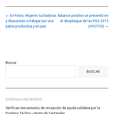
Post
←
En Fotos: Mujeres luchadoras
Balance positivo se presentó en
navigation
y dispuestas a trabajar por una
el despliegue de las FISS 2015
patria productiva y en paz
(+FOTOS)
→
Buscar
BUSCAR
ENTRADAS RECIENTES
Verifican mecanismos de recepción de ayuda solidaria por la
frontera Táchira – Norte de Santander