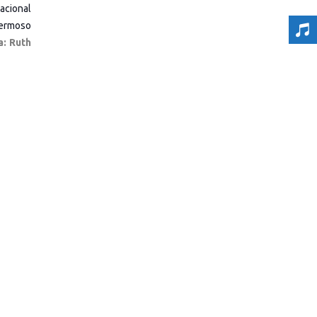
Nacional
hermoso
a: Ruth