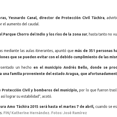
ras, Yesnardo Canal, director de Protección Civil Táchira
, advirt
or el aumento del caudal.
 Parque Chorro del Indio y los ríos de la zona sur
, hasta tanto no v
s mediante las aulas itinerantes, apuntó que
más de 351 personas ha
ciones que se pueden evitar con el debido cumplimiento de las mis
resentado un hecho
en el municipio Andrés Bello, donde se prod
a una familia proveniente del estado Aragua, que afortunadament
 Protección Civil y bomberos del municipio,
por lo que fueron tras
sí lograr su estabilidad”, acotó.
ura Amo Táchira 2015 será hasta el martes 7 de abril,
cuando se es
es.
FIN/ Katherine Hernández. Fotos: José Ramírez