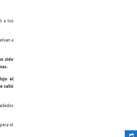
ió a los
uelvan a
n sido
mas.
ujo el
e salió
ladados
pera el