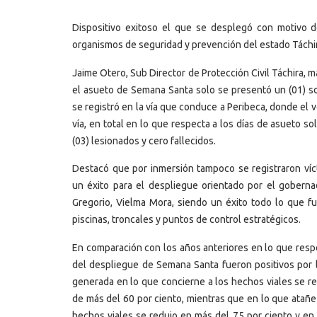
Dispositivo exitoso el que se desplegó con motivo
organismos de seguridad y prevención del estado Táchir
Jaime Otero, Sub Director de Protección Civil Táchira, 
el asueto de Semana Santa solo se presentó un (01) so
se registró en la vía que conduce a Peribeca, donde el v
vía, en total en lo que respecta a los días de asueto so
(03) lesionados y cero fallecidos.
Destacó que por inmersión tampoco se registraron víct
un éxito para el despliegue orientado por el gobern
Gregorio, Vielma Mora, siendo un éxito todo lo que fu
piscinas, troncales y puntos de control estratégicos.
En comparación con los años anteriores en lo que resp
del despliegue de Semana Santa fueron positivos por 
generada en lo que concierne a los hechos viales se r
de más del 60 por ciento, mientras que en lo que atañe
hechos viales se redujo en más del 75 por ciento y en 