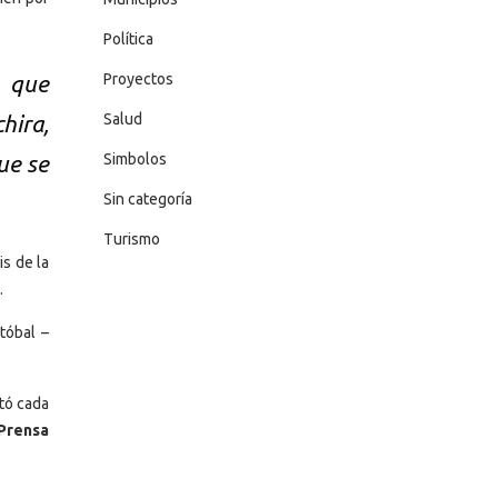
Política
n que
Proyectos
hira,
Salud
ue se
Simbolos
Sin categoría
Turismo
is de la
.
tóbal –
tó cada
 Prensa