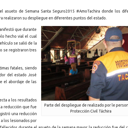
 del asueto de Semana Santa Seguro2015 #AmoTachira donde los dif
a realizaron su despliegue en diferentes puntos del estado.
manifestó que durante
lo hecho vial el cual
ehículo se salió de la
lo se registraron tres
imas fatales, siendo
ador del estado José
e el abordaje de las
ecta a los resultados
Parte del despliegue de realizado por le perso
la reducción que fue
Protección Civil Táchira
egistró una reducción
 a los lesionados por
fallecidos durante el asueto de la semana mayor la reducción fue del c