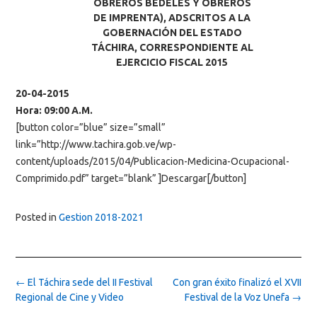
OBREROS BEDELES Y OBREROS
DE IMPRENTA), ADSCRITOS A LA
GOBERNACIÓN DEL ESTADO
TÁCHIRA, CORRESPONDIENTE AL
EJERCICIO FISCAL 2015
20-04-2015
Hora: 09:00 A.M.
[button color=”blue” size=”small”
link=”http://www.tachira.gob.ve/wp-
content/uploads/2015/04/Publicacion-Medicina-Ocupacional-
Comprimido.pdf” target=”blank” ]Descargar[/button]
Posted in
Gestion 2018-2021
Post
←
El Táchira sede del II Festival
Con gran éxito finalizó el XVII
navigation
Regional de Cine y Video
Festival de la Voz Unefa
→