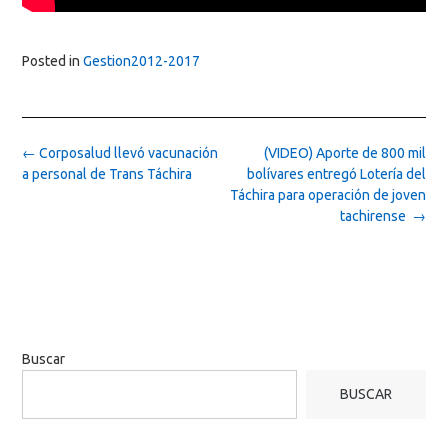
Posted in
Gestion2012-2017
Post
←
Corposalud llevó vacunación
(VIDEO) Aporte de 800 mil
navigation
a personal de Trans Táchira
bolívares entregó Lotería del
Táchira para operación de joven
tachirense
→
Buscar
BUSCAR