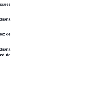
ugares
driana
uez de
driana
Red de