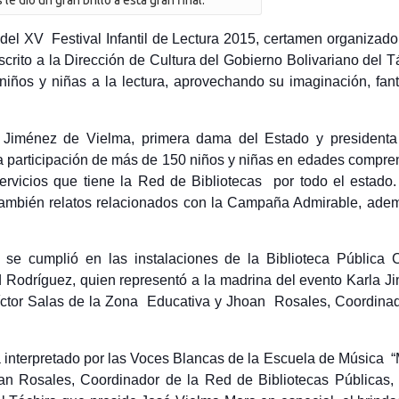
e dio un gran brillo a esta gran final.
l del XV Festival Infantil de Lectura 2015, certamen organizado
crito a la Dirección de Cultura del Gobierno Bolivariano del T
 niños y niñas a la lectura, aprovechando su imaginación, fan
Jiménez de Vielma, primera dama del Estado y presidenta
la participación de más de 150 niños y niñas en edades compre
ervicios que tiene la Red de Bibliotecas por todo el estado.
 también relatos relacionados con la Campaña Admirable, ade
se cumplió en las instalaciones de la Biblioteca Pública C
 Rodríguez, quien representó a la madrina del evento Karla J
Víctor Salas de la Zona Educativa y Jhoan Rosales, Coordina
 interpretado por las Voces Blancas de la Escuela de Música “
oan Rosales, Coordinador de la Red de Bibliotecas Públicas,