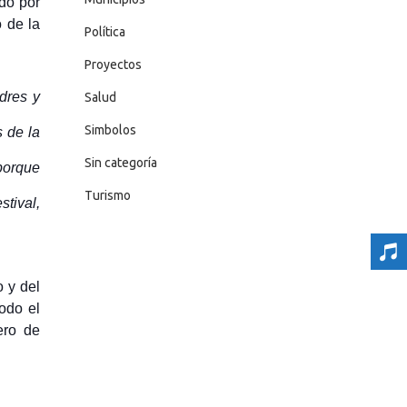
do por
o de la
Política
Proyectos
dres y
Salud
Simbolos
 de la
Sin categoría
porque
Turismo
tival,
 y del
odo el
ero de