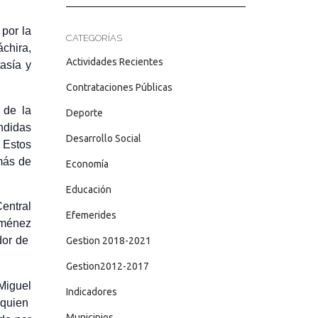
 por la
CATEGORÍAS
áchira,
Actividades Recientes
tasía y
Contrataciones Públicas
 de la
Deporte
ndidas
Desarrollo Social
 Estos
más de
Economía
Educación
entral
Efemerides
iménez
dor de
Gestion 2018-2021
Gestion2012-2017
Miguel
Indicadores
 quien
Municipios