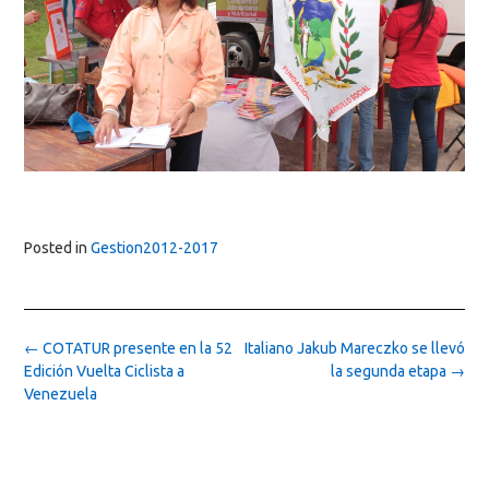
Posted in
Gestion2012-2017
Post
←
COTATUR presente en la 52
Italiano Jakub Mareczko se llevó
navigation
Edición Vuelta Ciclista a
la segunda etapa
→
Venezuela