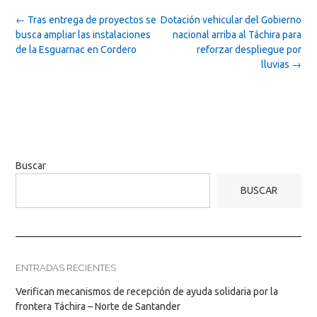
Post
←
Tras entrega de proyectos se
Dotación vehicular del Gobierno
navigation
busca ampliar las instalaciones
nacional arriba al Táchira para
de la Esguarnac en Cordero
reforzar despliegue por
lluvias
→
Buscar
BUSCAR
ENTRADAS RECIENTES
Verifican mecanismos de recepción de ayuda solidaria por la
frontera Táchira – Norte de Santander