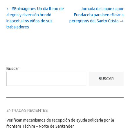
Post
←
#EnImágenes Un día lleno de
Jornada de limpieza por
navigation
alegría y diversión brindó
Fundaceta para beneficiar a
Inapcet a los niños de sus
peregrinos del Santo Cristo
→
trabajadores
Buscar
BUSCAR
ENTRADAS RECIENTES
Verifican mecanismos de recepción de ayuda solidaria por la
frontera Táchira – Norte de Santander