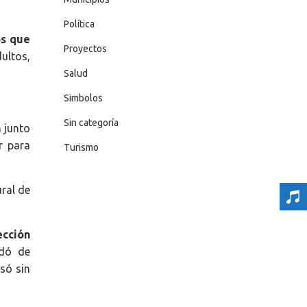
Política
os que
Proyectos
ultos,
Salud
Simbolos
Sin categoría
n junto
r para
Turismo
ural de
ección
adó de
esó sin