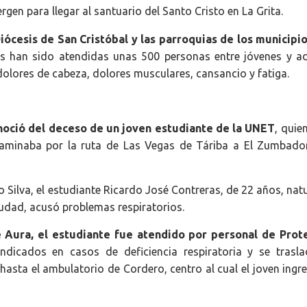
rgen para llegar al santuario del Santo Cristo en La Grita.
iócesis de San Cristóbal y las parroquias de los municipi
 han sido atendidas unas 500 personas entre jóvenes y ad
 dolores de cabeza, dolores musculares, cansancio y fatiga.
onoció del deceso de un joven estudiante de la UNET
, quie
caminaba por la ruta de Las Vegas de Táriba a El Zumbado
o Silva, el estudiante Ricardo José Contreras, de 22 años, nat
iudad, acusó problemas respiratorios.
Aura, el estudiante fue atendido por personal de Prot
indicados en casos de deficiencia respiratoria y se trasl
hasta el ambulatorio de Cordero, centro al cual el joven ingr