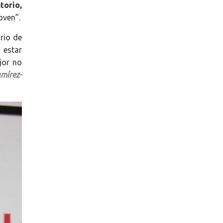
torio,
oven”.
ario de
 estar
jor no
mírez-