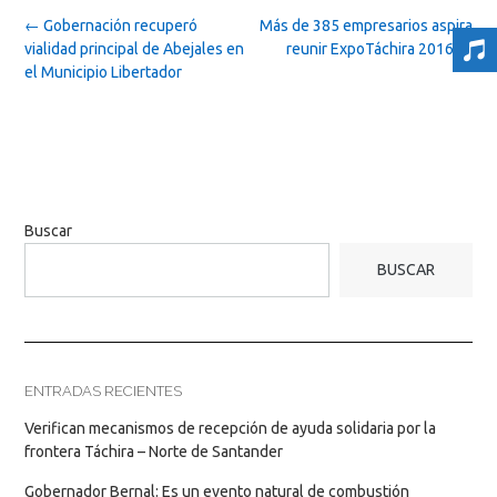
Post
←
Gobernación recuperó
Más de 385 empresarios aspira
navigation
vialidad principal de Abejales en
reunir ExpoTáchira 2016
→
el Municipio Libertador
Buscar
BUSCAR
ENTRADAS RECIENTES
Verifican mecanismos de recepción de ayuda solidaria por la
frontera Táchira – Norte de Santander
Gobernador Bernal: Es un evento natural de combustión