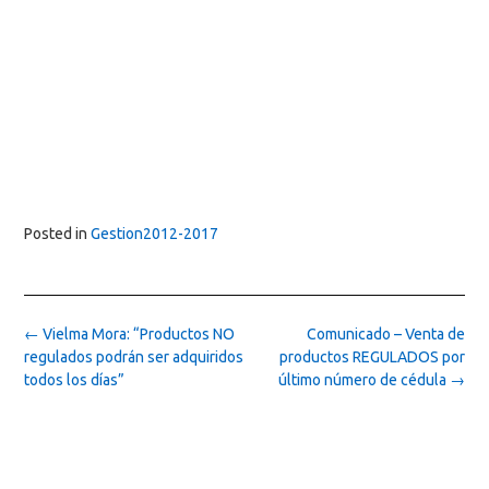
Posted in
Gestion2012-2017
Post
←
Vielma Mora: “Productos NO
Comunicado – Venta de
navigation
regulados podrán ser adquiridos
productos REGULADOS por
todos los días”
último número de cédula
→