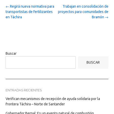
Post
←
Regirá nueva normativa para
Trabajan en consolidación de
navigation
transportistas de fertilizantes
proyectos para comunidades de
en Táchira
Bramón
→
Buscar
BUSCAR
ENTRADAS RECIENTES
Verifican mecanismos de recepción de ayuda solidaria por la
frontera Táchira – Norte de Santander
Gobernador Bernal: Es un evento natural de combustión