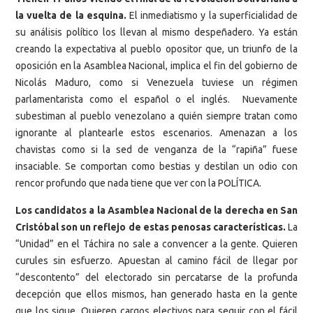
la vuelta de la esquina.
El inmediatismo y la superficialidad de
su análisis político los llevan al mismo despeñadero. Ya están
creando la expectativa al pueblo opositor que, un triunfo de la
oposición en la Asamblea Nacional, implica el fin del gobierno de
Nicolás Maduro, como si Venezuela tuviese un régimen
parlamentarista como el español o el inglés. Nuevamente
subestiman al pueblo venezolano a quién siempre tratan como
ignorante al plantearle estos escenarios. Amenazan a los
chavistas como si la sed de venganza de la “rapiña” fuese
insaciable. Se comportan como bestias y destilan un odio con
rencor profundo que nada tiene que ver con la POLÍTICA.
Los candidatos a la Asamblea Nacional de la derecha en San
Cristóbal son un reflejo de estas penosas características.
La
“Unidad” en el Táchira no sale a convencer a la gente. Quieren
curules sin esfuerzo. Apuestan al camino fácil de llegar por
“descontento” del electorado sin percatarse de la profunda
decepción que ellos mismos, han generado hasta en la gente
que los sigue. Quieren cargos electivos para seguir con el fácil