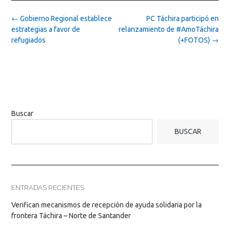
Post
←
Gobierno Regional establece
PC Táchira participó en
navigation
estrategias a favor de
relanzamiento de #AmoTáchira
refugiados
(+FOTOS)
→
Buscar
BUSCAR
ENTRADAS RECIENTES
Verifican mecanismos de recepción de ayuda solidaria por la
frontera Táchira – Norte de Santander