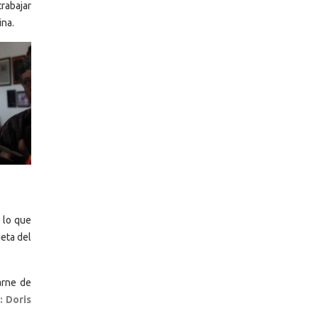
rabajar
ina.
 lo que
eta del
arne de
: Doris