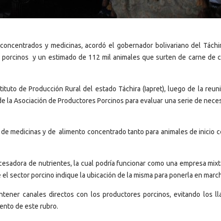
oncentrados y medicinas, acordó el gobernador bolivariano del Táchi
 porcinos y un estimado de 112 mil animales que surten de carne de c
tituto de Producción Rural del estado Táchira (Iapret), luego de la reu
de la Asociación de Productores Porcinos para evaluar una serie de nece
o de medicinas y de alimento concentrado tanto para animales de inicio 
cesadora de nutrientes, la cual podría funcionar como una empresa mixt
e el sector porcino indique la ubicación de la misma para ponerla en marc
antener canales directos con los productores porcinos, evitando los l
ento de este rubro.