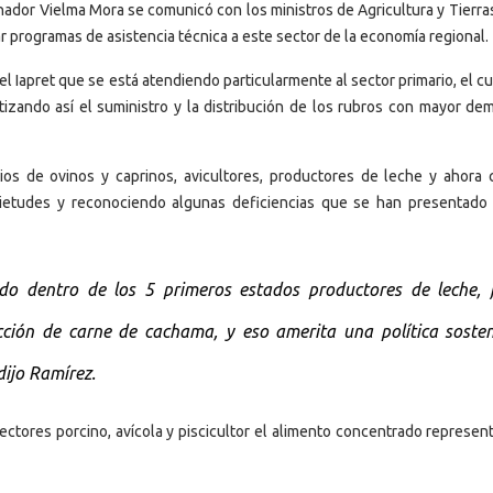
nador Vielma Mora se comunicó con los ministros de Agricultura y Tierra
ar programas de asistencia técnica a este sector de la economía regional.
 Iapret que se está atendiendo particularmente al sector primario, el cu
tizando así el suministro y la distribución de los rubros con mayor de
os de ovinos y caprinos, avicultores, productores de leche y ahora 
uietudes y reconociendo algunas deficiencias que se han presentado 
ido dentro de los 5 primeros estados productores de leche, f
cción de carne de cachama, y eso amerita una política sosten
dijo Ramírez.
ectores porcino, avícola y piscicultor el alimento concentrado represent