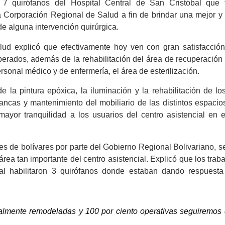
 7 quirófanos del Hospital Central de San Cristóbal que 
a Corporación Regional de Salud a fin de brindar una mejor y
de alguna intervención quirúrgica.
lud explicó que efectivamente hoy ven con gran satisfacción
perados, además de la rehabilitación del área de recuperación
rsonal médico y de enfermería, el área de esterilización.
e la pintura epóxica, la iluminación y la rehabilitación de lo
ncas y mantenimiento del mobiliario de las distintos espacios
ayor tranquilidad a los usuarios del centro asistencial en e
es de bolívares por parte del Gobierno Regional Bolivariano, s
rea tan importante del centro asistencial. Explicó que los trab
al habilitaron 3 quirófanos donde estaban dando respuesta
otalmente remodeladas y 100 por ciento operativas seguiremos