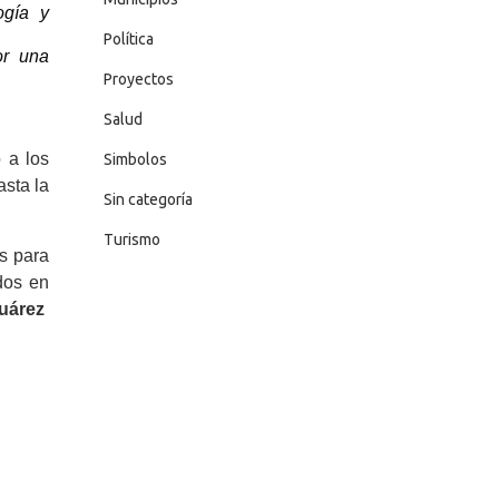
ogía y
Política
or una
Proyectos
Salud
 a los
Simbolos
sta la
Sin categoría
Turismo
s para
dos en
uárez