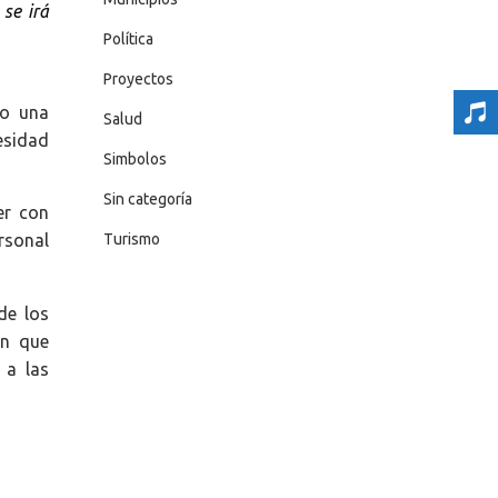
 se irá
Política
Proyectos
ro una
Salud
esidad
Simbolos
Sin categoría
er con
Turismo
rsonal
de los
ón que
 a las