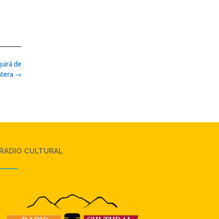
quirá de
atera
→
RADIO CULTURAL