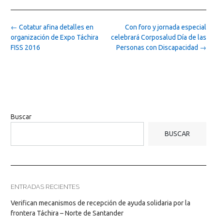
Post
←
Cotatur afina detalles en
Con foro y jornada especial
navigation
organización de Expo Táchira
celebrará Corposalud Día de las
FISS 2016
Personas con Discapacidad
→
Buscar
BUSCAR
ENTRADAS RECIENTES
Verifican mecanismos de recepción de ayuda solidaria por la
frontera Táchira – Norte de Santander