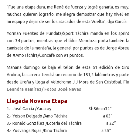
“Fue una etapa dura, me llené de fuerza y logré ganarla, es muy,
muchos quieren lograrlo, me alegra demostrar que hay nivel en
mi equipo y dejar de ser los atacados de esta Vuelta”, dijo García.
Yorman Fuentes de Fundata/Sport Táchira manda en los sprint
con 34 puntos, mientras que el líder Mendoza porta también la
camiseta de la montaña, la general por puntos es de Jorge Abreu
de #AmoTáchira/Concafé con 91 puntos.
Mañana domingo se baja el telón de esta 51 edición de Giro
Andino, la carrera tendrá un recorrió de 151,2 kilómetros y parte
desde Ureña y llega al Velódromo J.J Mora de San Cristóbal.
Fin
Leandra Ramírez/ Fotos José Navas
Llegada Novena Etapa
1.- José García /Yaracuy 3h56min32”
2.- Yeison Delgado /Amo Táchira a 03”
3.- Ronald González /Lotería del Táchira a 22”
4.- Yosvangs Rojas /Kino Táchira a 25”