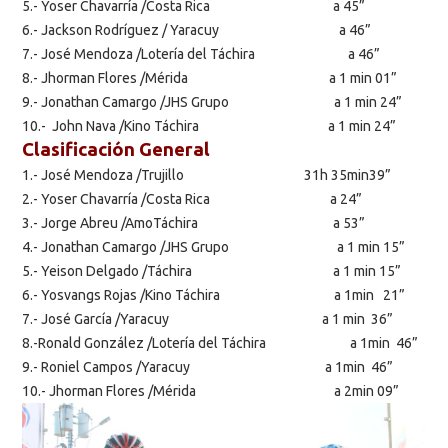
5.- Yoser Chavarría /Costa Rica a 45”
6.- Jackson Rodríguez / Yaracuy a 46”
7.- José Mendoza /Lotería del Táchira a 46”
8.- Jhorman Flores /Mérida a 1 min 01”
9.- Jonathan Camargo /JHS Grupo a 1 min 24”
10.- John Nava /Kino Táchira a 1 min 24”
Clasificación General
1.- José Mendoza /Trujillo 31h 35min39”
2.- Yoser Chavarría /Costa Rica a 24”
3.- Jorge Abreu /AmoTáchira a 53”
4.- Jonathan Camargo /JHS Grupo a 1 min 15”
5.- Yeison Delgado /Táchira a 1 min 15”
6.- Yosvangs Rojas /Kino Táchira a 1min 21”
7.- José García /Yaracuy a 1 min 36”
8.-Ronald González /Lotería del Táchira a 1min 46”
9.- Roniel Campos /Yaracuy a 1min 46”
10.- Jhorman Flores /Mérida a 2min 09”