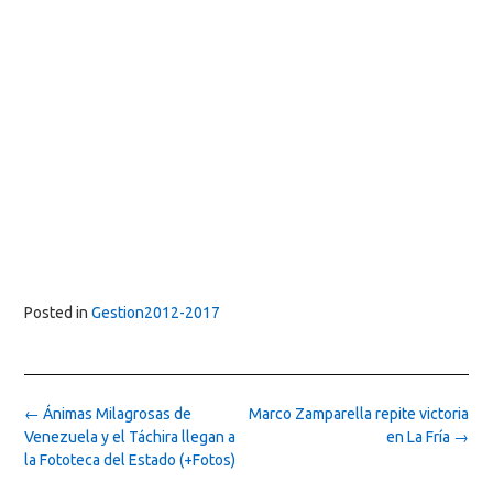
Posted in
Gestion2012-2017
Post
←
Ánimas Milagrosas de
Marco Zamparella repite victoria
navigation
Venezuela y el Táchira llegan a
en La Fría
→
la Fototeca del Estado (+Fotos)