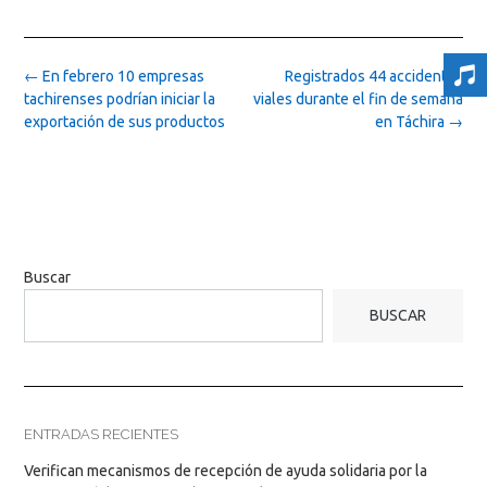
Post
←
En febrero 10 empresas
Registrados 44 accidentes
navigation
tachirenses podrían iniciar la
viales durante el fin de semana
exportación de sus productos
en Táchira
→
Buscar
BUSCAR
ENTRADAS RECIENTES
Verifican mecanismos de recepción de ayuda solidaria por la