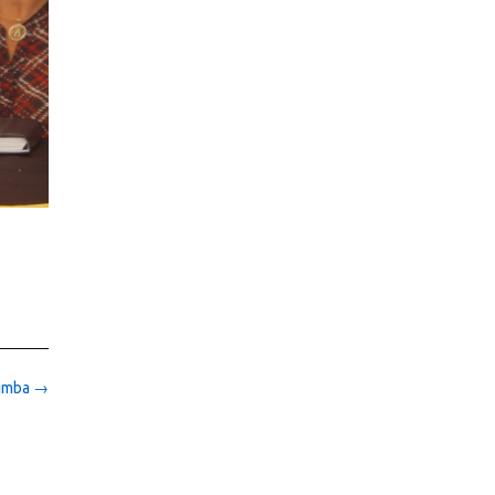
rimba
→