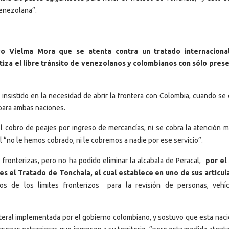
venezolana”.
o Vielma Mora que se atenta contra un tratado internaciona
iza el libre tránsito de venezolanos y colombianos con sólo prese
insistido en la necesidad de abrir la frontera con Colombia, cuando se 
 para ambas naciones.
 cobro de peajes por ingreso de mercancías, ni se cobra la atención m
 “no le hemos cobrado, ni le cobremos a nadie por ese servicio”.
fronterizas, pero no ha podido eliminar la alcabala de Peracal,
por el
s el Tratado de Tonchala, el cual establece en uno de sus articul
 de los límites fronterizos para la revisión de personas, vehí
teral implementada por el gobierno colombiano, y sostuvo que esta naci