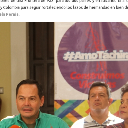
ones de una Frontera de Paz para los dos países y erradicando una s
 y Colombia para seguir fortaleciendo los lazos de hermandad en bien d
ela Pernía.