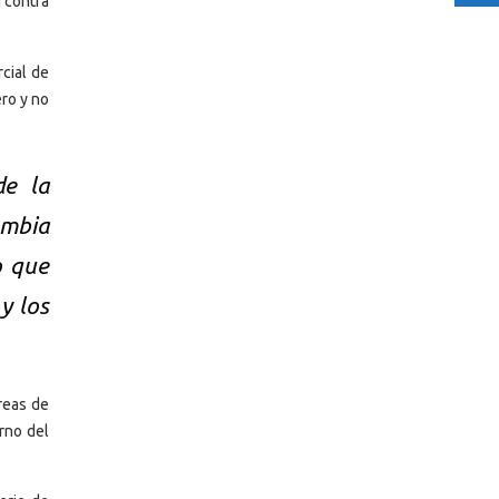
 contra
cial de
ero y no
de la
ombia
o que
y los
reas de
erno del