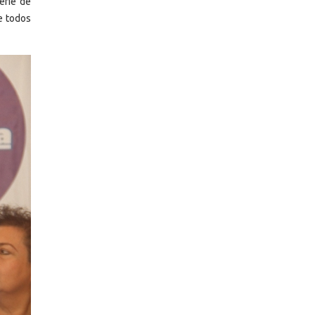
erie de
e todos