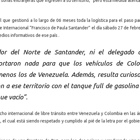
sonas extranjeras que ingresen a su territorio, “pero esta medida atenta
que gestionó a lo largo de 06 meses toda la logística para el paso par
e Internacional “Francisco de Paula Santander” el día sábado 27 de febr
dios informativos de ese país .
dor del Norte de Santander, ni el delegado 
aportaron nada para que los vehículos de Col
menos los de Venezuela. Además, resulta curios
 a ese territorio con el tanque full de gasolina 
ue vacío”.
echo internacional de libre tránsito entre Venezuela y Colombia en las á
 el cual está siendo respetado y cumplido al pié de la letra por el gobi