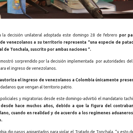
a la decisión unilateral adoptada este domingo 28 de febrero
por pa
 de venezolanos a su territorio representa “una especie de pata
al de Tonchala, suscrito por ambas naciones “.
e mostró sorprendido por la decisión implementada por autoridades del
s para el ingreso de venezolanos.
a autoriza el ingreso de venezolanos a Colombia únicamente pres
dadanos que vengan al territorio patrio.
policiales y migratorias desde este domingo-advirtió el mandatario tachi
 desde hace muchos años, debido a que la figura del contraba
olano, cuando en realidad y de acuerdo a los regímenes aduanero
o.
ia dio pasos agigantados para violar el Tratado de Tonchala, “y esto d