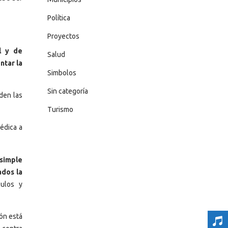
Política
Proyectos
l y de
Salud
ntar la
Simbolos
Sin categoría
den las
Turismo
édica a
 simple
ados la
culos y
ón está