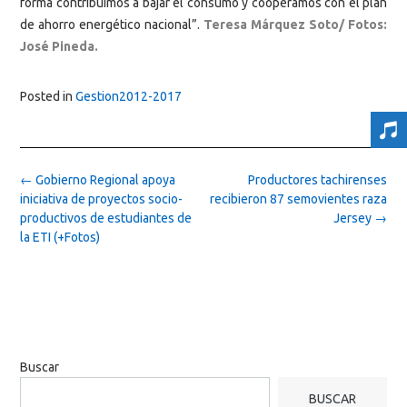
forma contribuimos a bajar el consumo y cooperamos con el plan
de ahorro energético nacional”.
Teresa Márquez Soto/ Fotos:
José Pineda.
Posted in
Gestion2012-2017
Post
←
Gobierno Regional apoya
Productores tachirenses
navigation
iniciativa de proyectos socio-
recibieron 87 semovientes raza
productivos de estudiantes de
Jersey
→
la ETI (+Fotos)
Buscar
BUSCAR