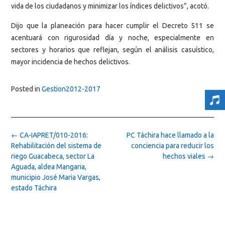
vida de los ciudadanos y minimizar los índices delictivos”, acotó.
Dijo que la planeación para hacer cumplir el Decreto 511 se
acentuará con rigurosidad día y noche, especialmente en
sectores y horarios que reflejan, según el análisis casuístico,
mayor incidencia de hechos delictivos.
Posted in
Gestion2012-2017
Post
←
CA-IAPRET/010-2016:
PC Táchira hace llamado a la
navigation
Rehabilitación del sistema de
conciencia para reducir los
riego Guacabeca, sector La
hechos viales
→
Aguada, aldea Mangaria,
municipio José Maria Vargas,
estado Táchira