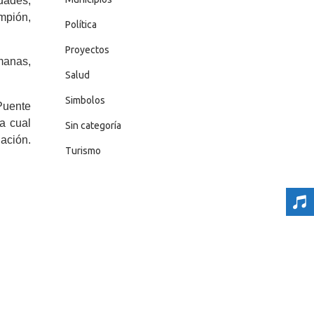
dades,
ampión,
Política
Proyectos
emanas,
Salud
Simbolos
Puente
a cual
Sin categoría
nación.
Turismo