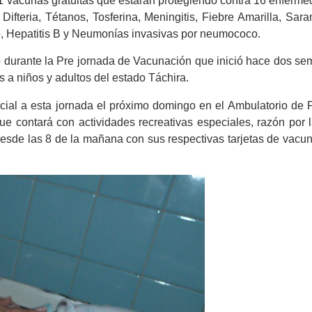
1 vacunas gratuitas que estarán protegiendo contra 16 enferme
 Difteria, Tétanos, Tosferina, Meningitis, Fiebre Amarilla, Sar
, Hepatitis B y Neumonías invasivas por neumococo.
ado durante la Pre jornada de Vacunación que inició hace dos s
s a niños y adultos del estado Táchira.
cial a esta jornada el próximo domingo en el Ambulatorio de 
e contará con actividades recreativas especiales, razón por l
r desde las 8 de la mañana con sus respectivas tarjetas de vacu