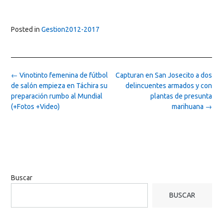
Posted in
Gestion2012-2017
Post
←
Vinotinto femenina de fútbol
Capturan en San Josecito a dos
navigation
de salón empieza en Táchira su
delincuentes armados y con
preparación rumbo al Mundial
plantas de presunta
(+Fotos +Video)
marihuana
→
Buscar
BUSCAR