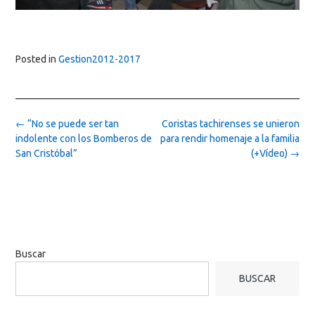
Posted in
Gestion2012-2017
Post
←
“No se puede ser tan
Coristas tachirenses se unieron
navigation
indolente con los Bomberos de
para rendir homenaje a la familia
San Cristóbal”
(+Vídeo)
→
Buscar
BUSCAR