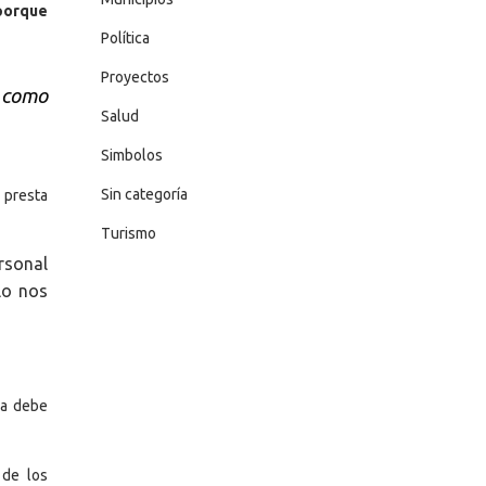
 porque
Política
Proyectos
l como
Salud
Simbolos
Sin categoría
 presta
Turismo
rsonal
lo nos
va debe
 de los