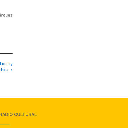
árquez
 odio y
chira
→
RADIO CULTURAL