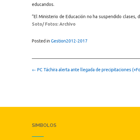
educandos.
“El Ministerio de Educación no ha suspendido clases, de
Soto/ Fotos: Archivo
Posted in
Gestion2012-2017
Post
←
PC Táchira alerta ante llegada de precipitaciones (+F
navigation
SIMBOLOS