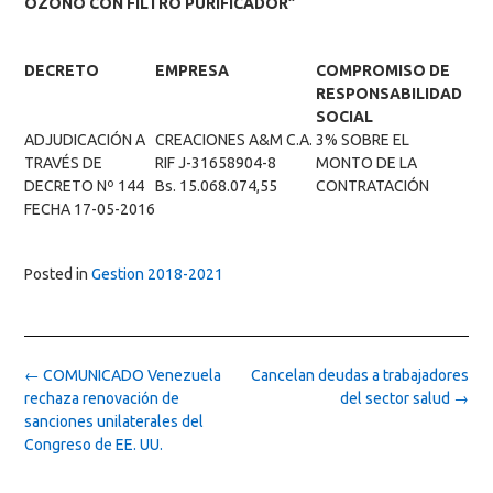
OZONO CON FILTRO PURIFICADOR”
DECRETO
EMPRESA
COMPROMISO DE
RESPONSABILIDAD
SOCIAL
ADJUDICACIÓN A
CREACIONES A&M C.A.
3% SOBRE EL
TRAVÉS DE
RIF J-31658904-8
MONTO DE LA
DECRETO Nº 144
Bs. 15.068.074,55
CONTRATACIÓN
FECHA 17-05-2016
Posted in
Gestion 2018-2021
Post
←
COMUNICADO Venezuela
Cancelan deudas a trabajadores
navigation
rechaza renovación de
del sector salud
→
sanciones unilaterales del
Congreso de EE. UU.