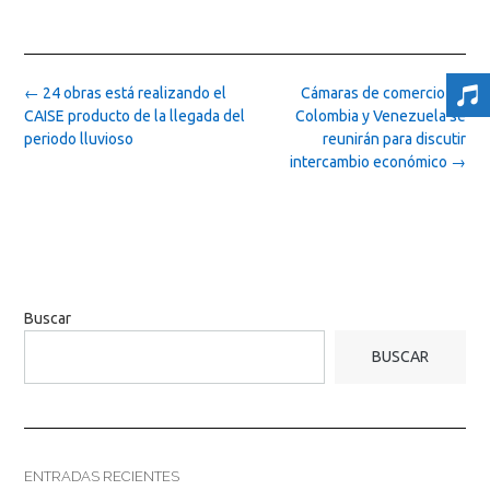
Post
←
24 obras está realizando el
Cámaras de comercio de
navigation
CAISE producto de la llegada del
Colombia y Venezuela se
periodo lluvioso
reunirán para discutir
intercambio económico
→
Buscar
BUSCAR
ENTRADAS RECIENTES