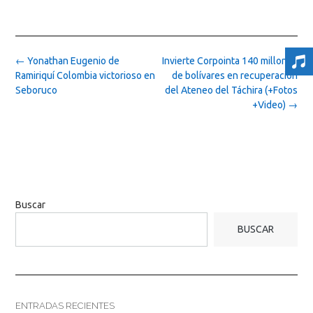
Post
←
Yonathan Eugenio de
Invierte Corpointa 140 millones
navigation
Ramiriquí Colombia victorioso en
de bolívares en recuperación
Seboruco
del Ateneo del Táchira (+Fotos
+Video)
→
Buscar
BUSCAR
ENTRADAS RECIENTES