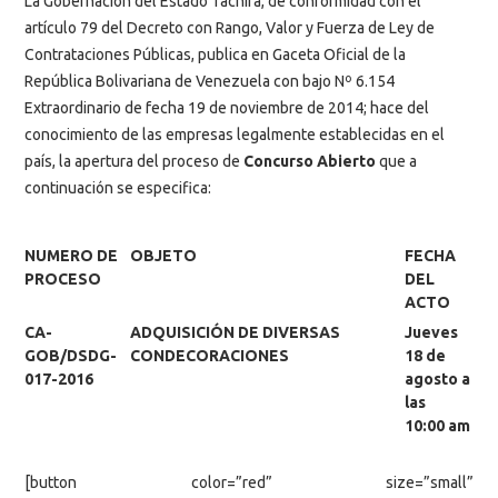
La Gobernación del Estado Táchira, de conformidad con el
artículo 79 del Decreto con Rango, Valor y Fuerza de Ley de
Contrataciones Públicas, publica en Gaceta Oficial de la
República Bolivariana de Venezuela con bajo Nº 6.154
Extraordinario de fecha 19 de noviembre de 2014; hace del
conocimiento de las empresas legalmente establecidas en el
país, la apertura del proceso de
Concurso Abierto
que a
continuación se especifica:
NUMERO DE
OBJETO
FECHA
PROCESO
DEL
ACTO
CA-
ADQUISICIÓN DE DIVERSAS
Jueves
GOB/DSDG-
CONDECORACIONES
18 de
017-2016
agosto a
las
10:00 am
[button color=”red” size=”small”