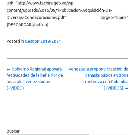
link=”http://www.tachira.gob.ve/wp-
content/uploads/2016/08/1Publicacion-Adquisición-De-
Diversas-Condecoraciones.pdf” target=”blank”
]DESCARGAR[/button]
Posted in
Gestion 2018-2021
Post
←
Gobierno Regional apoyará
Venezuela propone creación de
navigation
festividades de la bella flor de
canasta básica en zona
los andes venezolanos
fronteriza con Colombia
(+VIDEO)
(+VIDEOS)
→
Buscar