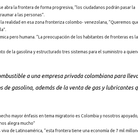
 abra la frontera de forma progresiva, “los ciudadanos podrán pasar la
traumar a las personas”.
r la realidad en esa zona fronteriza colombo- venezolana, “Queremos que
la”.
mica pero humana. “La preocupación de los habitantes de fronteras es la
 de la gasolina y estructurado tres sistemas para el suministro a quie
ombustible a una empresa privada colombiana para lleva
 de gasolina, además de la venta de gas y lubricantes 
n hecho mayor énfasis en tema migratorio es Colombia y nosotros apoyado
 nos alegra mucho”
ás viva de Latinoamérica, “esta frontera tiene una economía de 7 mil millo