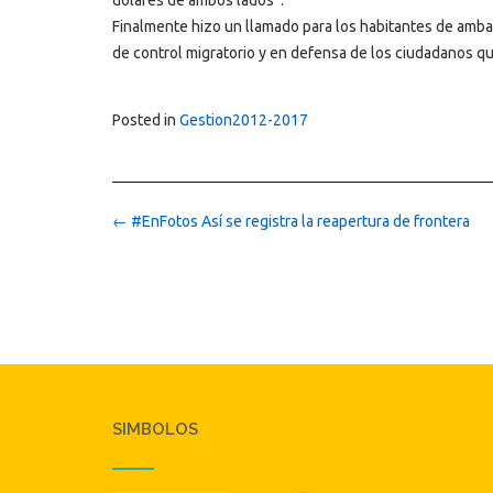
dólares de ambos lados”.
Finalmente hizo un llamado para los habitantes de amba
de control migratorio y en defensa de los ciudadanos qu
Posted in
Gestion2012-2017
Post
←
#EnFotos Así se registra la reapertura de frontera
navigation
SIMBOLOS