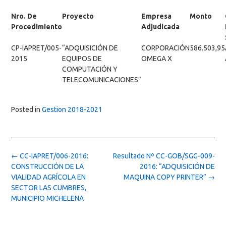
Nro. De
Proyecto
Empresa
Monto
Procedimiento
Adjudicada
CP-IAPRET/005-
“ADQUISICIÓN DE
CORPORACIÓN
586.503,95
2015
EQUIPOS DE
OMEGA X
COMPUTACIÓN Y
TELECOMUNICACIONES”
Posted in
Gestion 2018-2021
Post
←
CC-IAPRET/006-2016:
Resultado Nº CC-GOB/SGG-009-
navigation
CONSTRUCCIÓN DE LA
2016: “ADQUISICIÓN DE
VIALIDAD AGRÍCOLA EN
MAQUINA COPY PRINTER”
→
SECTOR LAS CUMBRES,
MUNICIPIO MICHELENA